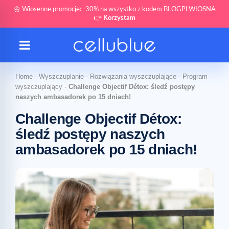
🌼 Wiosenne promocje: -30% na wszystko z kodem BLOGPLWIOSNA
👉
Korzystam
Home
-
Wyszczuplanie
-
Rozwiązania wyszczuplające
-
Program
wyszczuplający
-
Challenge Objectif Détox: śledź postępy
naszych ambasadorek po 15 dniach!
Challenge Objectif Détox:
śledź postępy naszych
ambasadorek po 15 dniach!