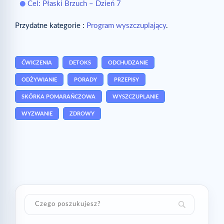
Cel: Płaski Brzuch – Dzień 7
Przydatne kategorie :
Program wyszczuplający
.
ĆWICZENIA
DETOKS
ODCHUDZANIE
ODŻYWIANIE
PORADY
PRZEPISY
SKÓRKA POMARAŃCZOWA
WYSZCZUPLANIE
WYZWANIE
ZDROWY