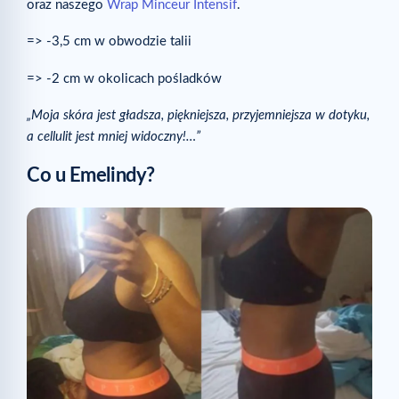
oraz naszego
Wrap Minceur Intensif
.
=> -3,5 cm w obwodzie talii
=> -2 cm w okolicach pośladków
„Moja skóra jest gładsza, piękniejsza, przyjemniejsza w dotyku,
a cellulit jest mniej widoczny!…”
Co u Emelindy?