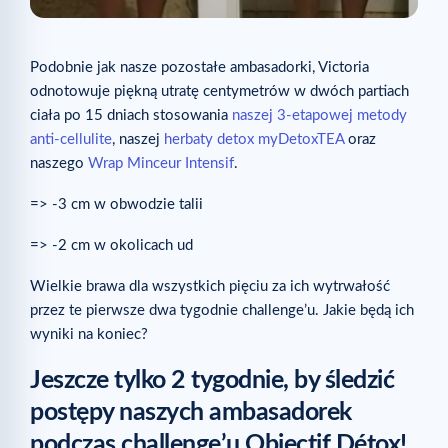
Podobnie jak nasze pozostałe ambasadorki, Victoria
odnotowuje piękną utratę centymetrów w dwóch partiach
ciała po 15 dniach stosowania
naszej 3-etapowej metody
anti-cellulite
, naszej
herbaty detox myDetoxTEA
oraz
naszego
Wrap Minceur Intensif
.
=> -3 cm w obwodzie talii
=> -2 cm w okolicach ud
Wielkie brawa dla wszystkich pięciu za ich wytrwałość
przez te pierwsze dwa tygodnie challenge’u. Jakie będą ich
wyniki na koniec?
Jeszcze tylko 2 tygodnie, by śledzić
postępy naszych ambasadorek
podczas challenge’u Objectif Détox!