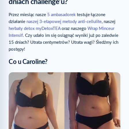
dniach challenge’u?
Przez miesiąc nasze
5 ambasadorek
testuje łączone
działanie
naszej 3-etapowej metody anti-cellulite
, naszej
herbaty detox myDetoxTEA
oraz naszego
Wrap Minceur
Intensif
. Czy udało im się osiągnąć wyniki już po zaledwie
15 dniach? Utrata centymetrów? Utrata wagi? Śledźmy ich
postępy!
Co u Caroline?