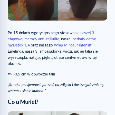
Po 15 dniach rygorystycznego stosowania
naszej 3-
etapowej metody anti-cellulite
, naszej
herbaty detox
myDetoxTEA
oraz naszego
Wrap Minceur Intensif
,
Emelinda, nasza 3. ambasadorka, widzi, jak jej talia się
wyszczupla, notując piękną utratę centymetrów w tej
okolicy.
=> -3,5 cm w obwodzie talii
„To taka przyjemność patrzeć na zdjęcia i dostrzegać zmianę.
Jestem z siebie dumna!”
Co u Muriel?