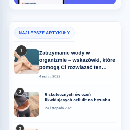
NAJLEPSZE ARTYKUŁY
1
Zatrzymanie wody w
organizmie – wskazówki, które
pomogą Ci rozwiązać ten
problem
4 marca 2022
2
6 skutecznych ćwiczeń
likwidujących cellulit na brzuchu
24 listopada 2021
3