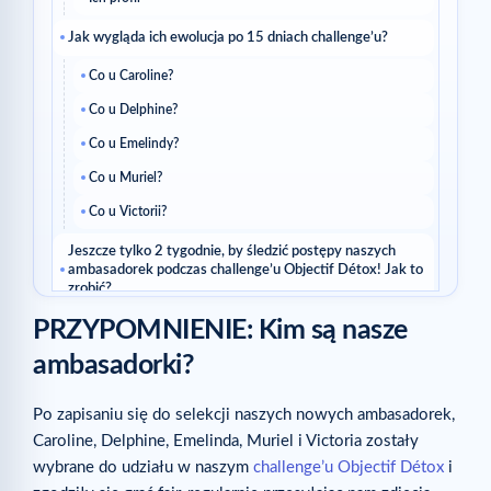
Jak wygląda ich ewolucja po 15 dniach challenge’u?
Co u Caroline?
Co u Delphine?
Co u Emelindy?
Co u Muriel?
Co u Victorii?
Jeszcze tylko 2 tygodnie, by śledzić postępy naszych
ambasadorek podczas challenge’u Objectif Détox! Jak to
zrobić?
PRZYPOMNIENIE: Kim są nasze
Powiązane artykuły
ambasadorki?
Po zapisaniu się do selekcji naszych nowych ambasadorek,
Caroline, Delphine, Emelinda, Muriel i Victoria zostały
wybrane do udziału w naszym
challenge’u Objectif Détox
i