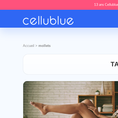
13 ans Cellublue
Accueil
>
mollets
T