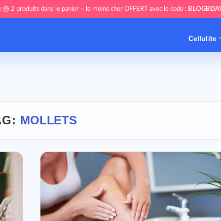
 🎂 2 produits dans le panier = le moins cher OFFERT avec le code :
BLOGBDA
Cellulite
AG:
MOLLETS