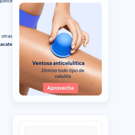
quince
 otras
uacate