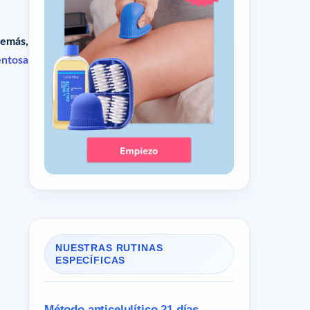
emás,
entosa
NUESTRAS RUTINAS
ESPECÍFICAS
Método anticelulítico 21 días