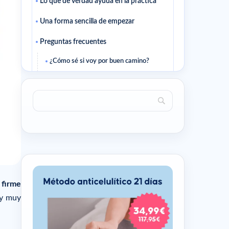
Lo que de verdad ayuda en la práctica
Una forma sencilla de empezar
Preguntas frecuentes
¿Cómo sé si voy por buen camino?
¿Conviene cambiarlo todo a la vez?
Artículos para seguir
Artículos relacionados
s firme
 y muy