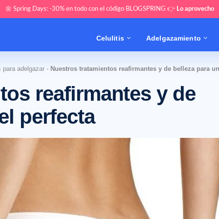
🌼 Spring Days: -30% en todo con el código BLOGSPRING 👉
Lo aprovecho
Celulitis
Adelgazamiento
 para adelgazar
-
Nuestros tratamientos reafirmantes y de belleza para un
tos reafirmantes y de
el perfecta