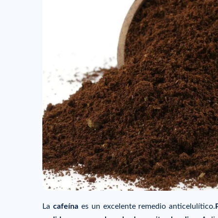
La
cafeína
es un excelente remedio anticelulítico.