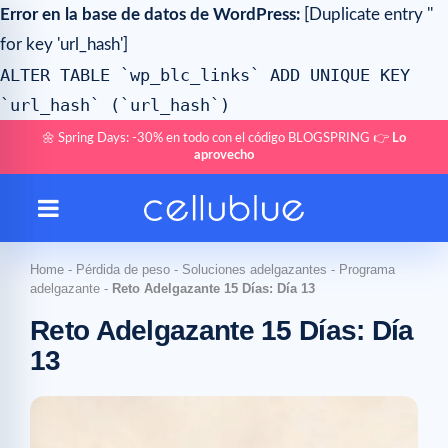
Error en la base de datos de WordPress:
[Duplicate entry ''
for key 'url_hash']
ALTER TABLE `wp_blc_links` ADD UNIQUE KEY
`url_hash` (`url_hash`)
🌼 Spring Days: -30% en todo con el código BLOGSPRING 👉
Lo
aprovecho
Home
-
Pérdida de peso
-
Soluciones adelgazantes
-
Programa
adelgazante
-
Reto Adelgazante 15 Días: Día 13
Reto Adelgazante 15 Días: Día
13