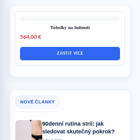
Tobolky na hubnutí
564,00 €
ZJISTIT VÍCE
NOVÉ ČLÁNKY
90denní rutina strií: jak
sledovat skutečný pokrok?