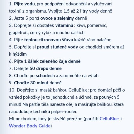
1.
Pijte vodu
, pro podpoření odvodnění a vylučování
toxinů z organismu. Vypijte 1,5 až 2 litry vody denně
2. Jezte 5 porcí
ovoce a zeleniny
denně
3. Dopřejte si dostatek
vitaminů
: kiwi, pomeranč,
grapefruit, černý rybíz a mnoho dalších.
4. Pijte
teplou citronovou šťávu
každé ráno nalačno
5. Dopřejte si
proud studené vody
od chodidel směrem až
k hýždím
6. Pijte
1 šálek zeleného čaje denně
7. Dělejte
50 dřepů denně
8. Choďte po
schodech
a zapomeňte na výtah
9.
Choďte 30 minut
denně
10. Dopřejte si masáž baňkou CelluBlue: pro domácí péči o
vzhled pokožky je to jednoduché a účinné, za pouhých 5
minut! Na partie těla naneste olej a masírujte baňkou, která
napodobuje techniku palper-rouler.
Mimochodem, tady je skvělé před/po (použití
CelluBlue
+
Wonder Body Guide
)