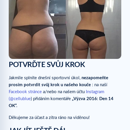
POTVRĎTE SVŮJ KROK
Jakmile splníte dnešní sportovní úkol,
nezapomeňte
prosím potvrdit svůj krok u našeho kouče
: na naší
Facebook stránce
a/nebo na našem účtu
Instagram
(@cellublue
) přidáním komentáře
„Výzva 2016: Den 14
OK“.
Děkujeme za účast a zítra ráno na viděnou!