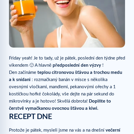
Friday yeah! Je to tady, už je pátek, poslední den týdne před
víkendem 🙂 A hlavně
předposlední den výzvy
!
Den začínáme
teplou citronovou šťávou a trochou medu
a k snídani
: rozmačkaný banán v misce s několika
ovesnými vločkami, mandlemi, pekanovými ořechy a 1
kostičkou hořké čokolády, vše dejte na pár sekund do
mikrovlnky a je hotovo! Skvělá dobrota!
Doplňte to
čerstvě vymačkanou ovocnou šťávou a kiwi.
RECEPT DNE
Protože je pátek, mysleli jsme na vás a na dnešní
večerní