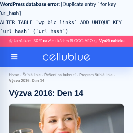
WordPress database error:
[Duplicate entry '' for key
'url_hash']
ALTER TABLE `wp_blc_links` ADD UNIQUE KEY
`url_hash` (`url_hash`)
🌼 Jarní akce: -30 % na vše s kódem BLOGCJARO 👉
Využít nabídku
Home
-
Štíhlá linie
-
Řešení na hubnutí
-
Program štíhlé linie
-
Výzva 2016: Den 14
Výzva 2016: Den 14