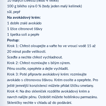
10 malých chřestů (nebo 4 velké)
100 g bílého sýra 0 % (tedy jeden malý kelímek)
sůl, pepř
Na avokádový krém:
1 dobře zralé avokádo
1 lžíce citronové šťávy
1 špetka soli a pepře
Postup:
Krok 1: Chřest oloupejte a vařte ho ve vroucí vodě 15 až
20 minut podle velikosti.
Sceďte a nechte chřest vychladnout.
Krok 2: Chřest rozmixujte s bílým sýrem.
Pěnu osolte, opepřete a dejte vychladit.
Krok 3: Poté připravte avokádový krém: rozmixujte
avokádo s citronovou šťávou. Krém osolte a opepřete. Pro
ještě jemnější konzistenci můžete přidat lžičku smetany.
Krok 4: Na dno skleniček rozdělte avokádový krém a
navrch nalijte pěnu. Ozdobit můžete hoblinkou parmazánu.
Skleničky nechte v chladu až do podávání.