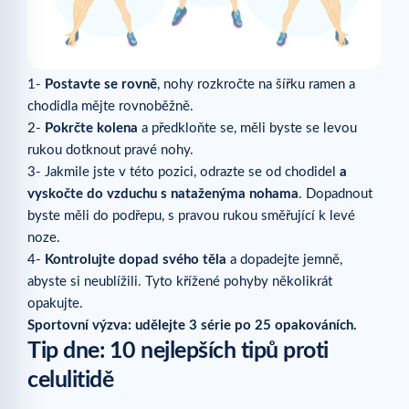
1-
Postavte se rovně
, nohy rozkročte na šířku ramen a
chodidla mějte rovnoběžně.
2-
Pokrčte kolena
a předkloňte se, měli byste se levou
rukou dotknout pravé nohy.
3- Jakmile jste v této pozici, odrazte se od chodidel
a
vyskočte do vzduchu s nataženýma nohama
. Dopadnout
byste měli do podřepu, s pravou rukou směřující k levé
noze.
4-
Kontrolujte dopad svého těla
a dopadejte jemně,
abyste si neublížili. Tyto křížené pohyby několikrát
opakujte.
Sportovní výzva: udělejte 3 série po 25 opakováních.
Tip dne: 10 nejlepších tipů proti
celulitidě