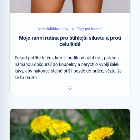
Anticelulitidové tipy
Tipy pro hubnutí
Moje ranní rutina pro štíhlejší siluetu a proti
celulitidě
Pokud patříte k těm, kdo si budík odloží 4krát, pak se s
námahou došourají do koupelny a narychlo vypijí šálek
kávy, aby nakonec stejně přišli pozdě do práce, vězte, že
se to dá zm