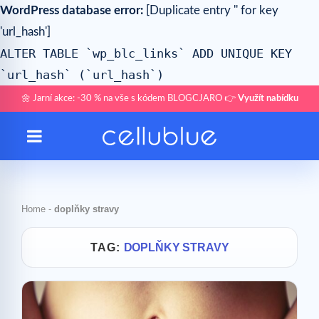
WordPress database error:
[Duplicate entry '' for key
'url_hash']
ALTER TABLE `wp_blc_links` ADD UNIQUE KEY
`url_hash` (`url_hash`)
🌼 Jarní akce: -30 % na vše s kódem BLOGCJARO 👉
Využít nabídku
Home
-
doplňky stravy
TAG:
DOPLŇKY STRAVY