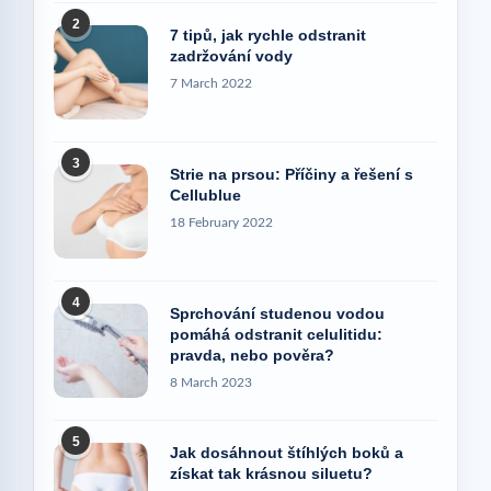
2
7 tipů, jak rychle odstranit
zadržování vody
7 March 2022
3
Strie na prsou: Příčiny a řešení s
Cellublue
18 February 2022
4
Sprchování studenou vodou
pomáhá odstranit celulitidu:
pravda, nebo pověra?
8 March 2023
5
Jak dosáhnout štíhlých boků a
získat tak krásnou siluetu?