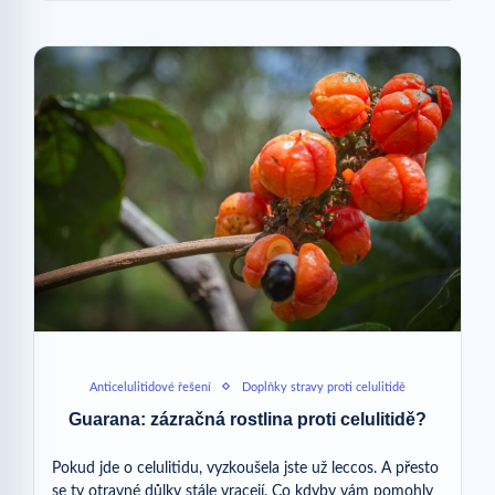
Anticelulitidové řešení
Doplňky stravy proti celulitidě
Guarana: zázračná rostlina proti celulitidě?
Pokud jde o celulitidu, vyzkoušela jste už leccos. A přesto
se ty otravné důlky stále vracejí. Co kdyby vám pomohly