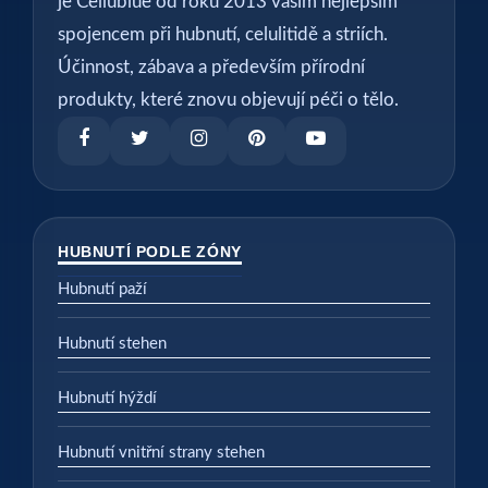
je Cellublue od roku 2013 vaším nejlepším
spojencem při hubnutí, celulitidě a striích.
Účinnost, zábava a především přírodní
produkty, které znovu objevují péči o tělo.
HUBNUTÍ PODLE ZÓNY
Hubnutí paží
Hubnutí stehen
Hubnutí hýždí
Hubnutí vnitřní strany stehen