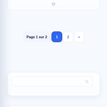
Page 1 sur 2
1
2
»