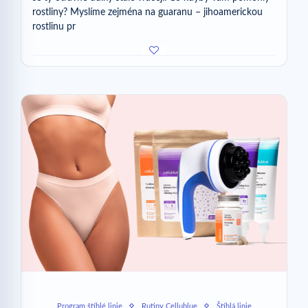
rostliny? Myslíme zejména na guaranu – jihoamerickou
rostlinu pr
Program štíhlé linie
Rutiny Cellublue
Štíhlá linie