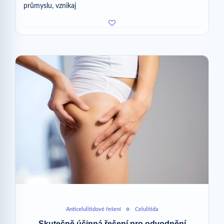
průmyslu, vznikaj
Anticelulitidové řešení
Celulitida
Skutečně účinná řešení pro odvodnění