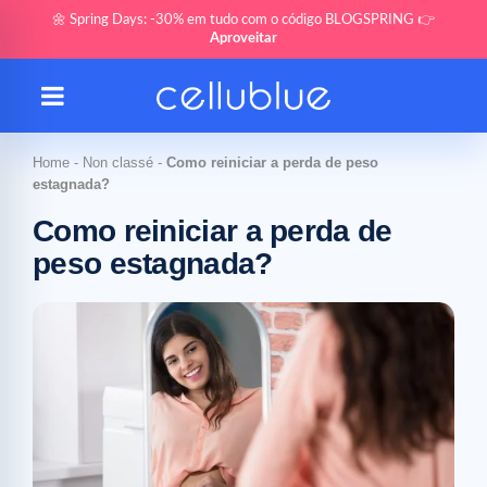
🌼 Spring Days: -30% em tudo com o código BLOGSPRING 👉
Aproveitar
Home
-
Non classé
-
Como reiniciar a perda de peso
estagnada?
Como reiniciar a perda de
peso estagnada?