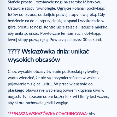
Stańcie prosto i rozstawcie nogi na szerokość barków.
Ustawcie stopy równolegle. Ugnijcie kolana i pochylając
tułów do przodu, dotknijcie prawej stopy lewą ręką. Gdy
będziecie na dole, zaprzyjcie się stopami i wyskoczcie w
górę, prostując nogi. Kontrolujcie zejście i lądujcie miękko,
aby uniknąć urazu. Powtórzcie ten sam ruch, dotykając
lewej stopy prawą ręką. Powtarzajcie przez 30 sekund.
???? Wskazówka dnia: unikać
wysokich obcasów
Choć wysokie obcasy świetnie podkreślają sylwetkę,
warto wiedzieć, że nie są sprzymierzeńcem w walce z
pojawianiem się cellulitu… W przeciwieństwie do
płaskiego obuwia nie wspierają bowiem krążenia krwi w
nogach. Tymczasem dobre krążenie krwi i limfy jest ważne,
aby skóra zachowała gładki wygląd.
????NASZA WSKAZÓWKA COACHINGOWA:
Aby