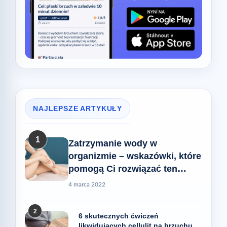
NAJLEPSZE ARTYKUŁY
1
Zatrzymanie wody w
organizmie – wskazówki, które
pomogą Ci rozwiązać ten
problem
4 marca 2022
2
6 skutecznych ćwiczeń
likwidujących cellulit na brzuchu