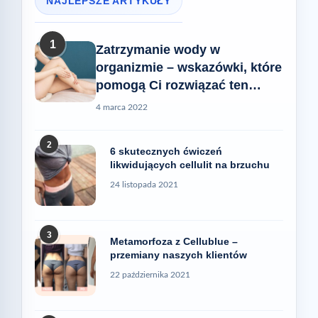
NAJLEPSZE ARTYKUŁY
1
Zatrzymanie wody w
organizmie – wskazówki, które
pomogą Ci rozwiązać ten
problem
4 marca 2022
2
6 skutecznych ćwiczeń
likwidujących cellulit na brzuchu
24 listopada 2021
3
Metamorfoza z Cellublue –
przemiany naszych klientów
22 października 2021