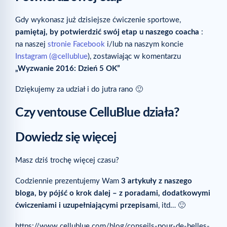
Gdy wykonasz już dzisiejsze ćwiczenie sportowe,
pamiętaj, by potwierdzić swój etap u naszego coacha
:
na naszej
stronie Facebook
i/lub na naszym koncie
Instagram (@cellublue
), zostawiając w komentarzu
„Wyzwanie 2016: Dzień 5 OK”
Dziękujemy za udział i do jutra rano 🙂
Czy ventouse CelluBlue działa?
Dowiedz się więcej
Masz dziś trochę więcej czasu?
Codziennie prezentujemy Wam
3 artykuły z naszego
bloga, by pójść o krok dalej – z poradami, dodatkowymi
ćwiczeniami i uzupełniającymi przepisami
, itd… 🙂
https://www.cellublue.com/blog/conseils-pour-de-belles-