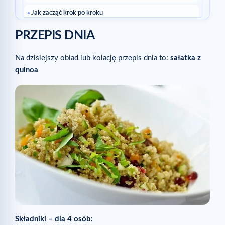
Jak zacząć krok po kroku
Najczęstsze pytania
PRZEPIS DNIA
Skąd mam wiedzieć, że idę w dobrą stronę?
Na dzisiejszy obiad lub kolację przepis dnia to:
sałatka z
Czy trzeba zmieniać wszystko naraz?
quinoa
Czytaj dalej
Składniki – dla 4 osób: