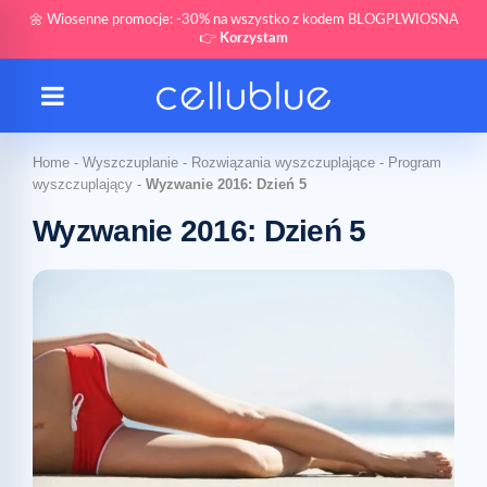
🌼 Wiosenne promocje: -30% na wszystko z kodem BLOGPLWIOSNA
👉
Korzystam
Home
-
Wyszczuplanie
-
Rozwiązania wyszczuplające
-
Program
wyszczuplający
-
Wyzwanie 2016: Dzień 5
Wyzwanie 2016: Dzień 5