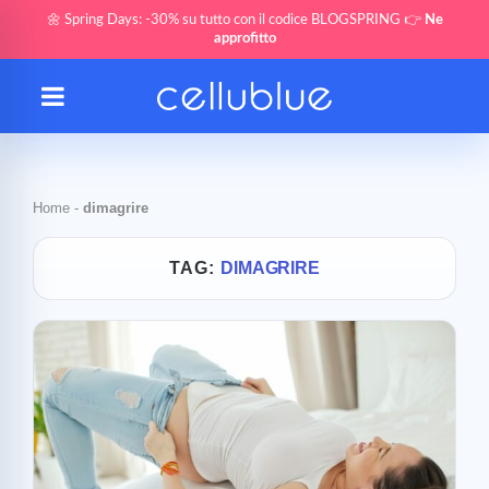
🌼 Spring Days: -30% su tutto con il codice BLOGSPRING 👉
Ne
approfitto
Home
-
dimagrire
TAG:
DIMAGRIRE