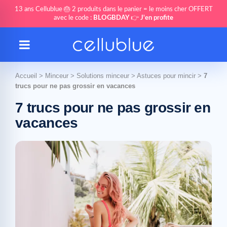
13 ans Cellublue 🎂 2 produits dans le panier = le moins cher OFFERT
avec le code :
BLOGBDAY
👉
J'en profite
Accueil
>
Minceur
>
Solutions minceur
>
Astuces pour mincir
>
7
trucs pour ne pas grossir en vacances
7 trucs pour ne pas grossir en
vacances