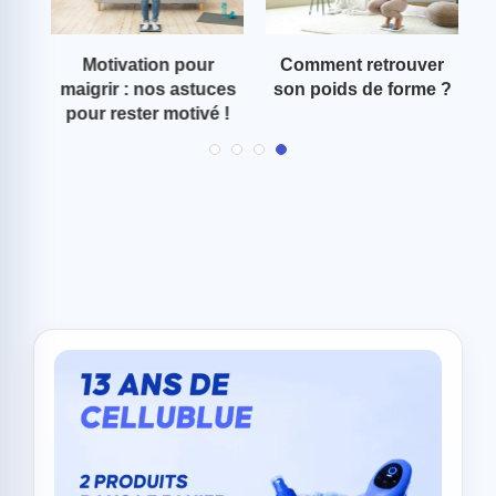
les
Motivation pour
Comment retrouver
rir
maigrir : nos astuces
son poids de forme ?
v
pour rester motivé !
re