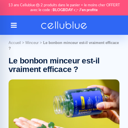
13 ans Cellublue 🎂 2 produits dans le panier = le moins cher OFFERT
avec le code :
BLOGBDAY
👉
J'en profite
Accueil
>
Minceur
>
Le bonbon minceur est-il vraiment efficace
?
Le bonbon minceur est-il
vraiment efficace ?