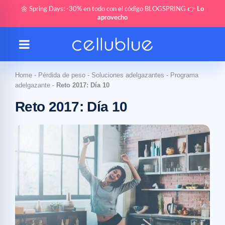
🌼 Spring Days: -30% en todo con el código BLOGSPRING 👉
Lo
aprovecho
Home
-
Pérdida de peso
-
Soluciones adelgazantes
-
Programa
adelgazante
-
Reto 2017: Día 10
Reto 2017: Día 10