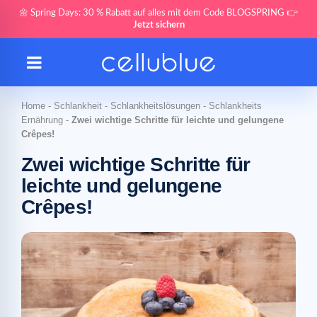
🌼 Spring Days: 30 % Rabatt auf alles mit dem Code BLOGSPRING 👉
Jetzt sichern
Home
-
Schlankheit
-
Schlankheitslösungen
-
Schlankheits
Ernährung
-
Zwei wichtige Schritte für leichte und gelungene
Crêpes!
Zwei wichtige Schritte für
leichte und gelungene
Crêpes!