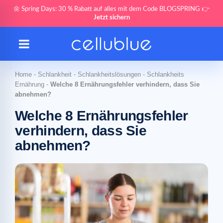
🌼 Spring Days: 30 % Rabatt auf alles mit dem Code BLOGSPRING 👉
Jetzt sichern
Home
-
Schlankheit
-
Schlankheitslösungen
-
Schlankheits
Ernährung
-
Welche 8 Ernährungsfehler verhindern, dass Sie
abnehmen?
Welche 8 Ernährungsfehler
verhindern, dass Sie
abnehmen?