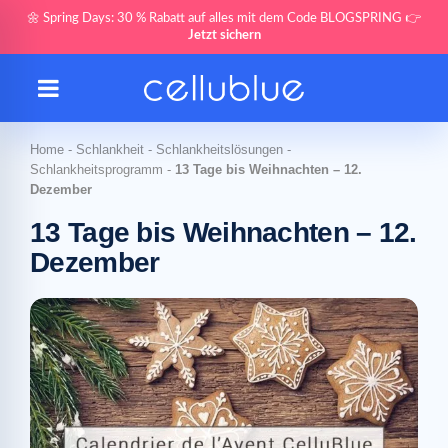
🌼 Spring Days: 30 % Rabatt auf alles mit dem Code BLOGSPRING 👉
Jetzt sichern
Home
-
Schlankheit
-
Schlankheitslösungen
-
Schlankheitsprogramm
-
13 Tage bis Weihnachten – 12.
Dezember
13 Tage bis Weihnachten – 12.
Dezember