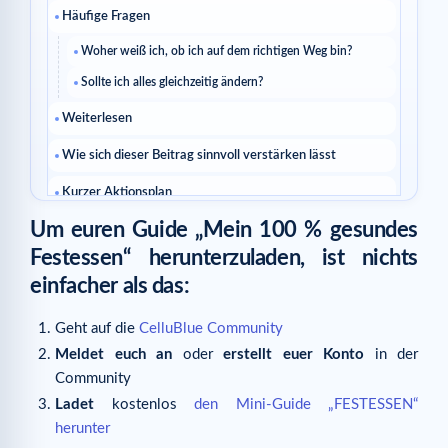
Häufige Fragen
Woher weiß ich, ob ich auf dem richtigen Weg bin?
Sollte ich alles gleichzeitig ändern?
Weiterlesen
Wie sich dieser Beitrag sinnvoll verstärken lässt
Kurzer Aktionsplan
Um euren Guide „Mein 100 % gesundes
Sinnvolle Fragen
Festessen“ herunterzuladen, ist nichts
Woran merke ich, dass dieser Rat zu mir passt?
einfacher als das:
Sollte ich einen schnellen Effekt erwarten?
Geht auf die
CelluBlue Community
Weiterlesen
Meldet euch an
oder
erstellt euer Konto
in der
Ähnliche Artikel
Community
Ladet
kostenlos
den Mini-Guide „FESTESSEN“
herunter