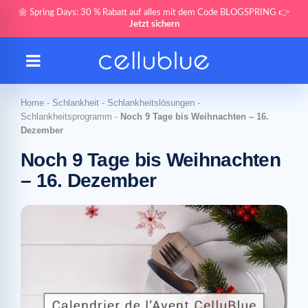
🌼 Spring Days: 30 % Rabatt auf alles mit dem Code BLOGSPRING 👉
Jetzt sichern
Home
-
Schlankheit
-
Schlankheitslösungen
-
Schlankheitsprogramm
-
Noch 9 Tage bis Weihnachten – 16.
Dezember
Noch 9 Tage bis Weihnachten
– 16. Dezember