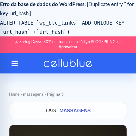
Erro da base de dados do WordPress:
[Duplicate entry '' for
key 'url_hash']
ALTER TABLE `wp_blc_links` ADD UNIQUE KEY
`url_hash` (`url_hash`)
🌼 Spring Days: -30% em tudo com o código BLOGSPRING 👉
Aproveitar
Home
-
massagens
-
Página 5
TAG:
MASSAGENS