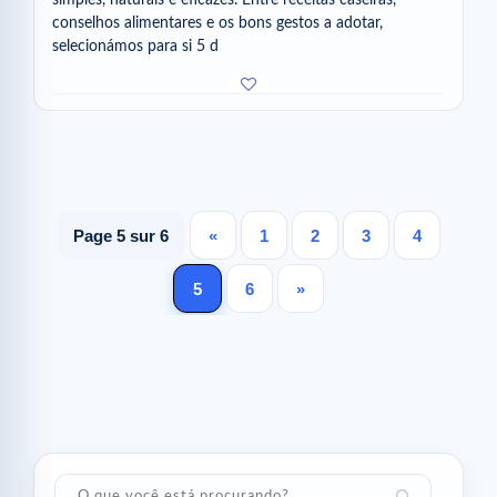
simples, naturais e eficazes. Entre receitas caseiras,
conselhos alimentares e os bons gestos a adotar,
selecionámos para si 5 d
Page 5 sur 6
«
1
2
3
4
5
6
»