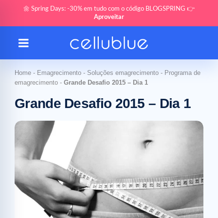
🌼 Spring Days: -30% em tudo com o código BLOGSPRING 👉
Aproveitar
Home
-
Emagrecimento
-
Soluções emagrecimento
-
Programa de
emagrecimento
-
Grande Desafio 2015 – Dia 1
Grande Desafio 2015 – Dia 1