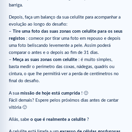
barriga.
Depois, faça um balanço da sua celulite para acompanhar a
evolução ao longo do desafio:
–
Tire uma foto das suas zonas com celulite para os seus
registos
: comece por tirar uma foto em repouso e depois
uma foto beliscando levemente a pele. Assim poderá
comparar o antes e o depois ao fim de 31 dias.
–
Meça as suas zonas com celulite
: é muito simples,
basta medir o perímetro das coxas, nádegas, quadris ou
cintura, o que lhe permitirá ver a perda de centímetros no
final do desafio.
A sua
missão de hoje está cumprida
! 🙂
Fácil demais? Espere pelos próximos dias antes de cantar
vitória 🙂
Aliás, sabe
o que é realmente a celulite
?
A celulite está ligada a um
excesso de células gordurosas