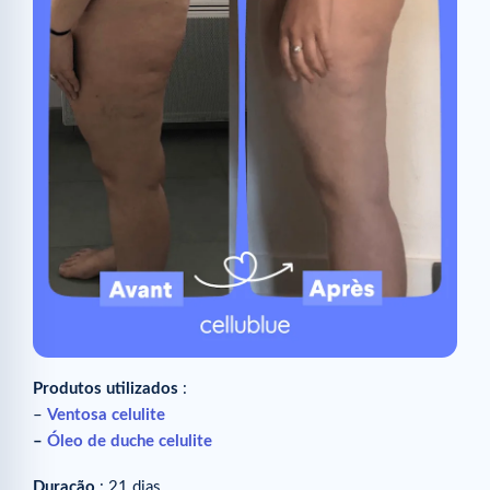
Produtos utilizados
:
–
Ventosa celulite
–
Óleo de duche celulite
Duração
: 21 dias