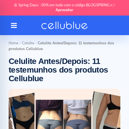
🌼 Spring Days: -30% em tudo com o código BLOGSPRING 👉
Aproveitar
Home
-
Celulite
-
Celulite Antes/Depois: 11 testemunhos dos
produtos Cellublue
Celulite Antes/Depois: 11
testemunhos dos produtos
Cellublue