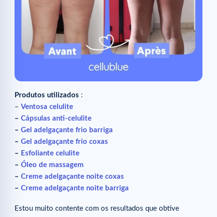
Produtos utilizados
:
–
Ventosa celulite
–
Cápsulas anti-celulite
–
Gel adelgaçante frio barriga
–
Gel adelgaçante frio coxas
–
Esfoliante celulite
–
Óleo de massagem
–
Creme adelgaçante noite coxas
–
Creme adelgaçante noite barriga
Estou muito contente com os resultados que obtive