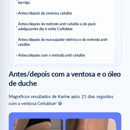
barriga
Antes/depois da ventosa celulite
Antes/depois do método anti-celulite e do pack
adelgaçante dia e noite Cellublue
Antes/depois do massajador elétrico e do método anti-
celulite
Antes/depois com o método anti-celulite
Antes/depois com a ventosa celulite elétrica
Antes/depois com a ventosa e o óleo
Antes/depois com o óleo e a ventosa
de duche
Antes/depois da ventosa na barriga
Magníficos resultados de Karine após 21 dias seguidos
Antes/depois com o método especialista anti-celulite
com a ventosa Cellublue! 🤩
Artigos relacionados