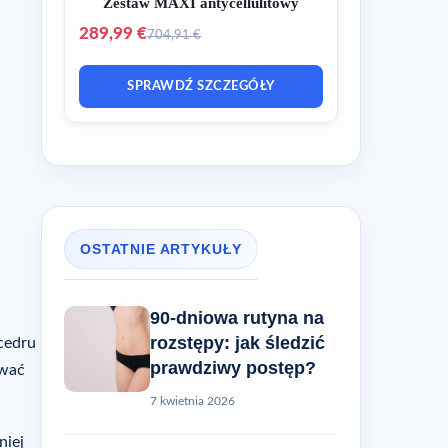
Zestaw MAXI antycellulitowy
289,99 €
704,91 €
SPRAWDŹ SZCZEGÓŁY
OSTATNIE ARTYKUŁY
90-dniowa rutyna na
rozstępy: jak śledzić
cedru
prawdziwy postęp?
ować
7 kwietnia 2026
niej