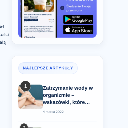
ści
tości
całą
NAJLEPSZE ARTYKUŁY
1
Zatrzymanie wody w
organizmie –
wskazówki, które
pomogą Ci rozwiązać
4 marca 2022
ten problem
2