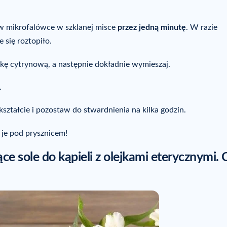
e w mikrofalówce w szklanej misce
przez jedną minutę
. W razie
 się roztopiło.
rkę cytrynową, a następnie dokładnie wymieszaj.
.
ztałcie i pozostaw do stwardnienia na kilka godzin.
 je pod prysznicem!
e sole do kąpieli z olejkami eterycznymi. 