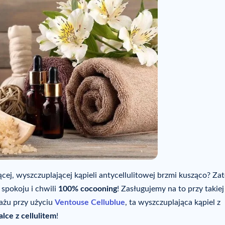
ącej, wyszczuplającej kąpieli antycellulitowej brzmi kusząco? Za
 spokoju i chwili
100% cocooning
! Zasługujemy na to przy takiej
sażu przy użyciu
Ventouse Cellublue
, ta wyszczuplająca kąpiel z
ce z cellulitem
!