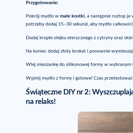
Przygotowanie:
Pokrój mydło w
małe kostki
, a następnie roztop j
potrzeby dodaj 15–30 sekund, aby mydło całkowicie
Dodaj krople olejku eterycznego z cytryny oraz skó
Na koniec dodaj złoty brokat i ponownie wymieszaj
Wlej mieszankę do silikonowej formy w wybranym ks
Wyjmij mydło z formy i gotowe! Czas przetestować
Świąteczne DIY nr 2: Wyszczuplając
na relaks!