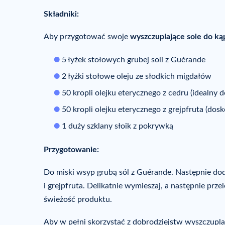
Składniki:
Aby przygotować swoje
wyszczuplające sole do kąp
5 łyżek stołowych grubej soli z Guérande
2 łyżki stołowe oleju ze słodkich migdałów
50 kropli olejku eterycznego z cedru (idealny 
50 kropli olejku eterycznego z grejpfruta (dosk
1 duży szklany słoik z pokrywką
Przygotowanie:
Do miski wsyp grubą sól z Guérande. Następnie dod
i grejpfruta. Delikatnie wymieszaj, a następnie prze
świeżość produktu.
Aby w pełni skorzystać z dobrodziejstw wyszczuplają