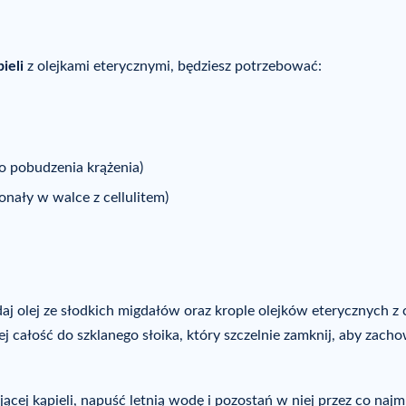
ieli
z olejkami eterycznymi, będziesz potrzebować:
do pobudzenia krążenia)
onały w walce z cellulitem)
aj olej ze słodkich migdałów oraz krople olejków eterycznych z 
lej całość do szklanego słoika, który szczelnie zamknij, aby zach
cej kąpieli, napuść letnią wodę i pozostań w niej przez co najm