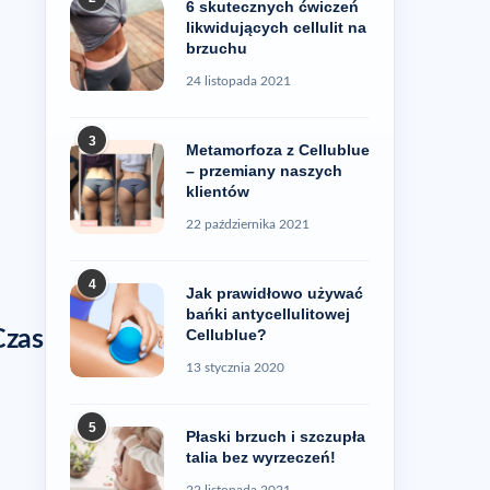
6 skutecznych ćwiczeń
likwidujących cellulit na
brzuchu
24 listopada 2021
3
Metamorfoza z Cellublue
– przemiany naszych
klientów
22 października 2021
4
Jak prawidłowo używać
bańki antycellulitowej
Cellublue?
Czas
13 stycznia 2020
5
Płaski brzuch i szczupła
talia bez wyrzeczeń!
22 listopada 2021