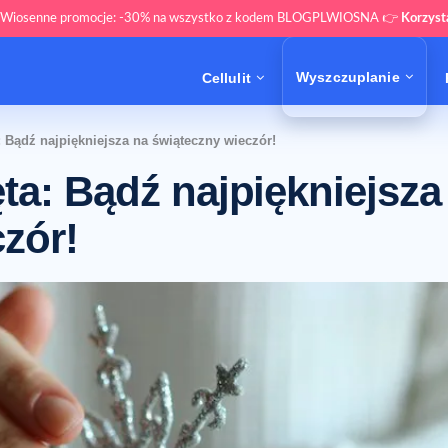
 Wiosenne promocje: -30% na wszystko z kodem BLOGPLWIOSNA 👉
Korzys
Wyszczuplanie
Cellulit
 Bądź najpiękniejsza na świąteczny wieczór!
ta: Bądź najpiękniejsza
zór!