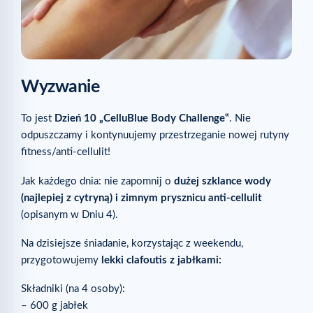
Wyzwanie
To jest
Dzień 10 „CelluBlue Body Challenge‟
. Nie
odpuszczamy i kontynuujemy przestrzeganie nowej rutyny
fitness/anti-cellulit!
Jak każdego dnia: nie zapomnij o
dużej szklance wody
(najlepiej z cytryną) i zimnym prysznicu anti-cellulit
(opisanym w Dniu 4).
Na dzisiejsze śniadanie, korzystając z weekendu,
przygotowujemy
lekki clafoutis z jabłkami:
Składniki (na 4 osoby):
– 600 g jabłek