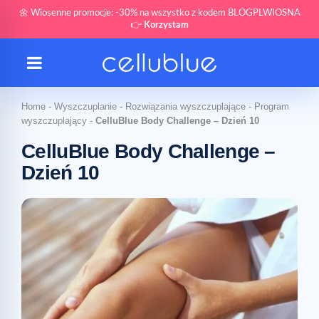
🌼 Wiosenne promocje: -30% na wszystko z kodem BLOGPLWIOSNA
👉
Korzystam
Home
-
Wyszczuplanie
-
Rozwiązania wyszczuplające
-
Program
wyszczuplający
-
CelluBlue Body Challenge – Dzień 10
CelluBlue Body Challenge –
Dzień 10