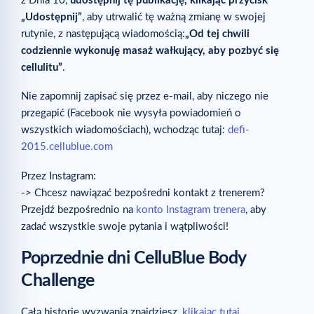
z Dnia 10,
udostępnij tę publikację, klikając przycisk
„Udostępnij”
, aby utrwalić tę ważną zmianę w swojej
rutynie, z następującą wiadomością:
„Od tej chwili
codziennie wykonuję masaż wałkujący, aby pozbyć się
cellulitu”
.
Nie zapomnij zapisać się przez e-mail, aby niczego nie
przegapić (Facebook nie wysyła powiadomień o
wszystkich wiadomościach), wchodząc tutaj:
defi-
2015.cellublue.com
Przez Instagram:
-> Chcesz nawiązać bezpośredni kontakt z trenerem?
Przejdź bezpośrednio na
konto Instagram trenera
, aby
zadać wszystkie swoje pytania i wątpliwości!
Poprzednie dni CelluBlue Body
Challenge
Całą historię wyzwania znajdziesz,
klikając tutaj
.