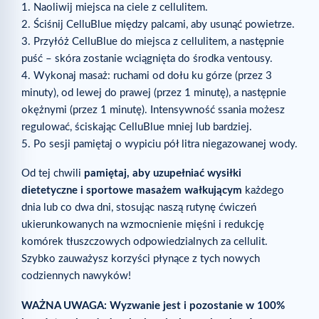
1. Naoliwij miejsca na ciele z cellulitem.
2. Ściśnij CelluBlue między palcami, aby usunąć powietrze.
3. Przyłóż CelluBlue do miejsca z cellulitem, a następnie
puść – skóra zostanie wciągnięta do środka ventousy.
4. Wykonaj masaż: ruchami od dołu ku górze (przez 3
minuty), od lewej do prawej (przez 1 minutę), a następnie
okężnymi (przez 1 minutę). Intensywność ssania możesz
regulować, ściskając CelluBlue mniej lub bardziej.
5. Po sesji pamiętaj o wypiciu pół litra niegazowanej wody.
Od tej chwili
pamiętaj, aby uzupełniać wysiłki
dietetyczne i sportowe masażem wałkującym
każdego
dnia lub co dwa dni, stosując naszą rutynę ćwiczeń
ukierunkowanych na wzmocnienie mięśni i redukcję
komórek tłuszczowych odpowiedzialnych za cellulit.
Szybko zauważysz korzyści płynące z tych nowych
codziennych nawyków!
WAŻNA UWAGA: Wyzwanie jest i pozostanie w 100%