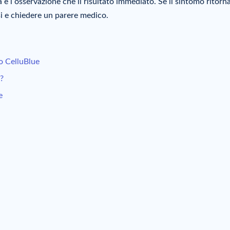
a e l osservazione che il risultato immediato. Se il sintomo ritorn
i e chiedere un parere medico.
io CelluBlue
?
e