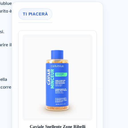
lublue
urito è
TI PIACERÀ
si.
ire il
ella
ccorre
Caviale Snellente Zone Ribelli