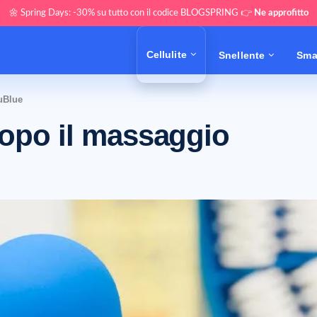
🌼 Spring Days: -30% su tutto con il codice BLOGSPRING 👉
Ne approfitto
Cellulite
Snellente
Sma
uBlue
dopo il massaggio