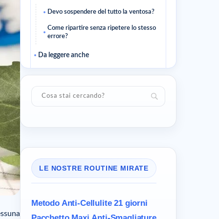
Devo sospendere del tutto la ventosa?
Come ripartire senza ripetere lo stesso
errore?
Da leggere anche
Prima della prossima seduta
Articoli correlati
LE NOSTRE ROUTINE MIRATE
Metodo Anti-Cellulite
21 giorni
essuna
Pacchetto Maxi
Anti-Smagliature