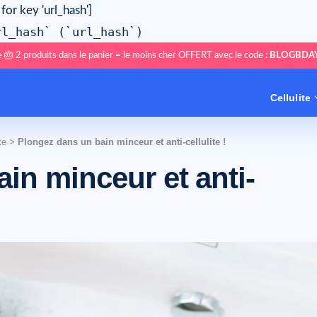
 for key 'url_hash']
rl_hash` (`url_hash`)
 🎂 2 produits dans le panier = le moins cher OFFERT avec le code :
BLOGBDA
Cellulite
te
>
Plongez dans un bain minceur et anti-cellulite !
in minceur et anti-