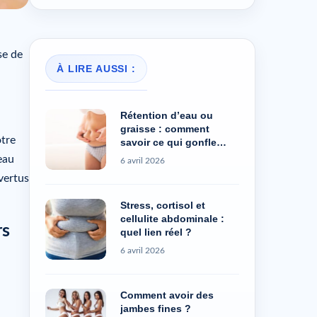
se de
À LIRE AUSSI :
Rétention d’eau ou
graisse : comment
otre
savoir ce qui gonfle
vraiment ?
eau
6 avril 2026
vertus
Stress, cortisol et
cellulite abdominale :
rs
quel lien réel ?
6 avril 2026
Comment avoir des
jambes fines ?