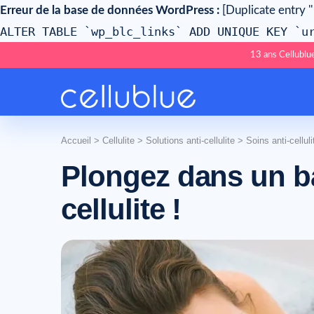
Erreur de la base de données WordPress :
[Duplicate entry ''
ALTER TABLE `wp_blc_links` ADD UNIQUE KEY `u
13 ans Cellublue
Accueil
>
Cellulite
>
Solutions anti-cellulite
>
Soins anti-celluli
Plongez dans un ba
cellulite !