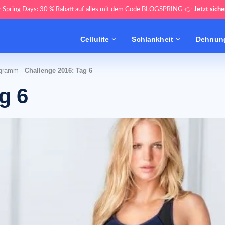
 Spring Days: 30 % Rabatt auf alles mit dem Code BLOGSPRING 👉
Jetzt siche
Cellulite
Schlankheit
Dehnung
ogramm
-
Challenge 2016: Tag 6
g 6