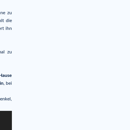
ine zu
lt die
rt ihn
mal zu
 Hause
in
, bei
enkel,