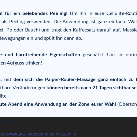
al für ein belebendes Peeling
! Um ihn in eure Cellulite-Rout
e als Peeling verwenden. Die Anwendung ist ganz einfach. Wäh
el, Po oder Bauch) und tragt den Kaffeesatz darauf auf. Massie
Bewegungen ein und spült ihn dann ab.
e und harntreibende Eigenschaften
geschätzt. Um sie opti
ten Aufguss trinken!
, mit dem sich die Palper-Rouler-Massage ganz einfach zu
ichtbare Veränderungen
können bereits nach 21 Tagen sichtbar se
ite.
ute Abend eine Anwendung an der Zone eurer Wahl
(Obersch
) not found
ds/2015/12/PicPlayPost_20151126_19_28_07-1.mp4?_=1