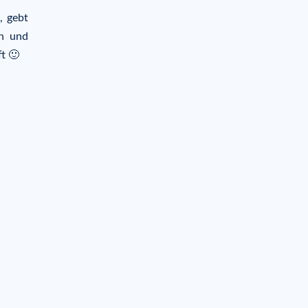
, gebt
en und
t 🙂