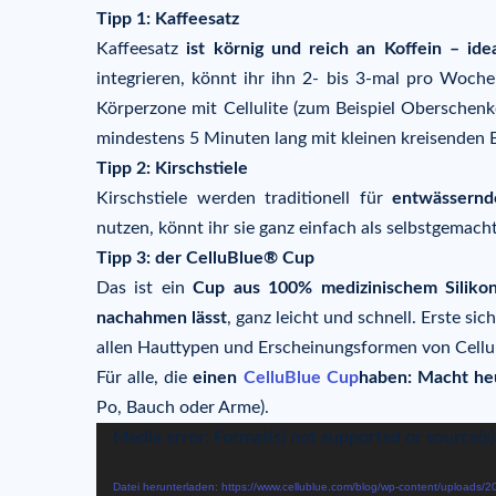
Tipp 1: Kaffeesatz
Kaffeesatz
ist körnig und reich an Koffein – ide
integrieren, könnt ihr ihn 2- bis 3-mal pro Woch
Körperzone mit Cellulite (zum Beispiel Oberschenk
mindestens 5 Minuten lang mit kleinen kreisenden 
Tipp 2: Kirschstiele
Kirschstiele werden traditionell für
entwässernd
nutzen, könnt ihr sie ganz einfach als selbstgemach
Tipp 3: der CelluBlue® Cup
Das ist ein
Cup aus 100% medizinischem Silikon
nachahmen lässt
, ganz leicht und schnell. Erste s
allen Hauttypen und Erscheinungsformen von Cellul
Für alle, die
einen
CelluBlue Cup
haben: Macht he
Po, Bauch oder Arme).
Video-
Media error: Format(s) not supported or source(s
Player
Datei herunterladen: https://www.cellublue.com/blog/wp-content/uploa