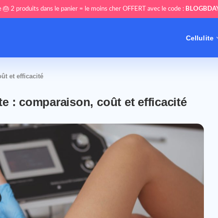
 🎂 2 produits dans le panier = le moins cher OFFERT avec le code :
BLOGBDA
Cellulite
t et efficacité
te : comparaison, coût et efficacité