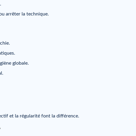
.
ou arrêter la technique.
chie.
atiques.
giène globale.
l.
tif et la régularité font la différence.
?