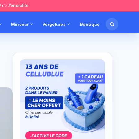
Y
👉
J'en profite
Minceur
Vergetures
Boutique