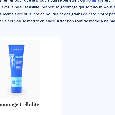
s retirer pour que le produit puisse pénétrer. Un
gommage
est
s avez la
peau sensible
, prenez un gommage qui soit
doux
. Vous 
vous-même avec du sucre en poudre et des grains de café. Votre pe
re va pouvoir se mettre en place. Attention tout de même à
ne pa
mmage Cellulite