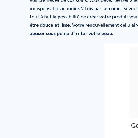
vos crèmes et de vos soins, vous devez penser à le
indispensable
au moins 2 fois par semaine
. Si vou
tout à fait la possibilité de créer votre produit 
être
douce et lisse
. Votre renouvellement cellulai
abuser sous peine d’irriter votre peau
.
Go