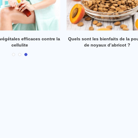
La réflexologie plantaire : une
Le Gua Sha : que pe
solution contre la cellulite ?
nouvelle méthode ant