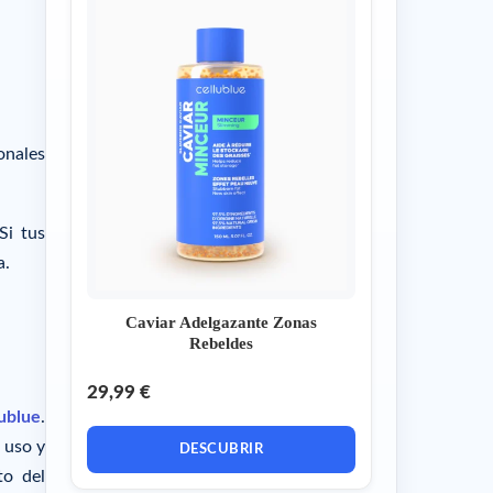
onales
Si tus
a.
Caviar Adelgazante Zonas
Rebeldes
29,99 €
lublue
.
 uso y
DESCUBRIR
to del