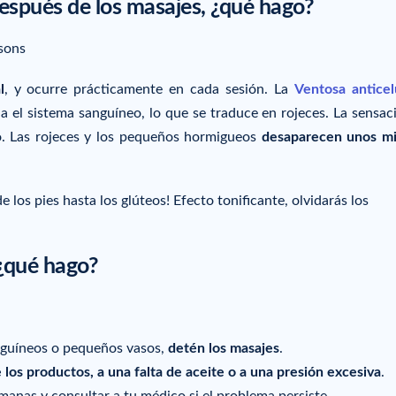
espués de los masajes, ¿qué hago?
l
, y ocurre prácticamente en cada sesión. La
Ventosa anticelu
la el sistema sanguíneo, lo que se traduce en rojeces. La sensac
o. Las rojeces y los pequeños hormigueos
desaparecen unos m
 los pies hasta los glúteos! Efecto tonificante, olvidarás los
 ¿qué hago?
anguíneos o pequeños vasos,
detén los masajes
.
 los productos, a una falta de aceite o a una presión excesiva
.
nas y consultar a tu médico si el problema persiste.