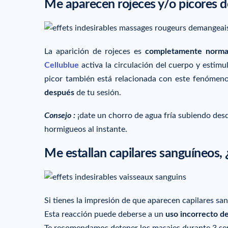
Me aparecen rojeces y/o picores d
La aparición de rojeces es
completamente norma
Cellublue
activa la circulación del cuerpo y estimu
picor también está relacionada con este fenómen
después
de tu sesión.
Consejo :
¡date un chorro de agua fría subiendo desde
hormigueos al instante.
Me estallan capilares sanguíneos,
Si tienes la impresión de que aparecen capilares s
Esta reacción puede deberse a un
uso incorrecto de
Te recomendamos detener los masajes durante 3 sema