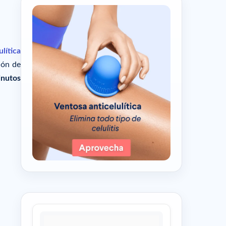
lítica
ión de
inutos