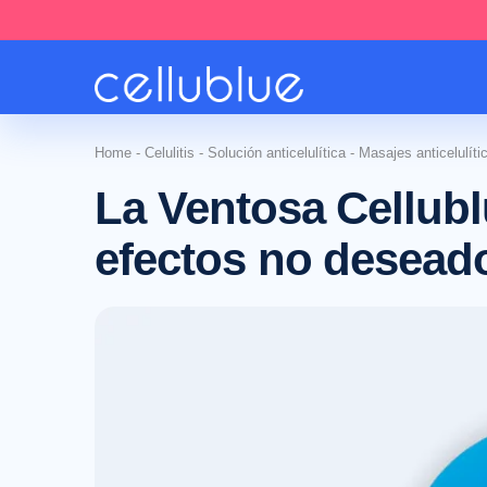
Home
-
Celulitis
-
Solución anticelulítica
-
Masajes anticelulíti
La Ventosa Cellubl
efectos no desead