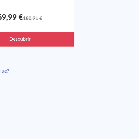
69,99 €
180,91 €
Descubrir
blue?