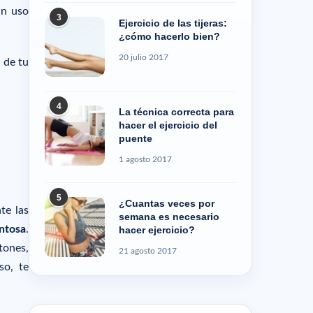
un uso
3
Ejercicio de las tijeras:
¿cómo hacerlo bien?
20 julio 2017
 de tu
4
La técnica correcta para
hacer el ejercicio del
puente
1 agosto 2017
5
¿Cuantas veces por
te las
semana es necesario
ntosa
.
hacer ejercicio?
tones,
21 agosto 2017
so, te