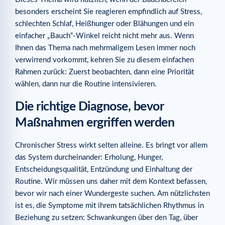
besonders erscheint Sie reagieren empfindlich auf Stress,
Kann Stress den Bauchbereich wirklich verändern?
schlechten Schlaf, Heißhunger oder Blähungen und ein
Sollten wir mehr Bauchmuskeln trainieren?
einfacher „Bauch“-Winkel reicht nicht mehr aus. Wenn
An welchem ersten Hebel sollte man arbeiten?
Ihnen das Thema nach mehrmaligem Lesen immer noch
verwirrend vorkommt, kehren Sie zu diesem einfachen
Leitfäden zum Nachschlagen
Rahmen zurück: Zuerst beobachten, dann eine Priorität
Ergänzende Artikel
wählen, dann nur die Routine intensivieren.
Die richtige Diagnose, bevor
Maßnahmen ergriffen werden
Chronischer Stress wirkt selten alleine. Es bringt vor allem
das System durcheinander: Erholung, Hunger,
Entscheidungsqualität, Entzündung und Einhaltung der
Routine. Wir müssen uns daher mit dem Kontext befassen,
bevor wir nach einer Wundergeste suchen. Am nützlichsten
ist es, die Symptome mit ihrem tatsächlichen Rhythmus in
Beziehung zu setzen: Schwankungen über den Tag, über