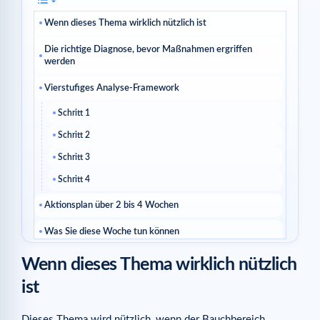
Wenn dieses Thema wirklich nützlich ist
Die richtige Diagnose, bevor Maßnahmen ergriffen
werden
Vierstufiges Analyse-Framework
Schritt 1
Schritt 2
Schritt 3
Schritt 4
Aktionsplan über 2 bis 4 Wochen
Was Sie diese Woche tun können
Wie Sie wissen, ob Sie auf dem richtigen Weg sind
Wenn dieses Thema wirklich nützlich
ist
Häufige Fehler, die es zu vermeiden gilt
Häufig gestellte Fragen
Dieses Thema wird nützlich, wenn der Bauchbereich