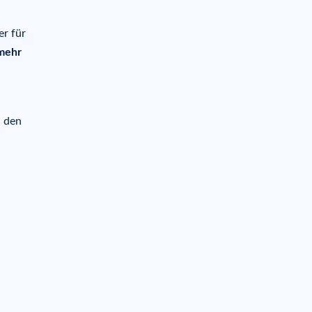
er für
 mehr
n den