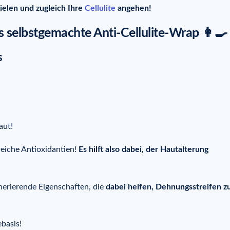
zielen und zugleich Ihre
Cellulite
angehen!
s selbstgemachte Anti-Cellulite-Wrap 👩‍🍳
aut!
lreiche Antioxidantien!
Es hilft also dabei, der Hautalterung
enerierende Eigenschaften, die
dabei helfen,
Dehnungsstreifen
z
ebasis!