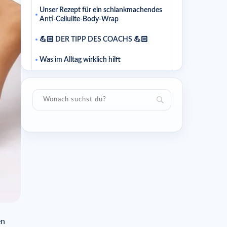
Unser Rezept für ein schlankmachendes
Anti-Cellulite-Body-Wrap
💪🏻 DER TIPP DES COACHS 💪🏻
Was im Alltag wirklich hilft
Einfach anfangen: so geht’s
Häufige Fragen
Woher weiß ich, ob ich auf dem
richtigen Weg bin?
Sollte ich alles gleichzeitig ändern?
Weiterlesen
Ähnliche Artikel
en