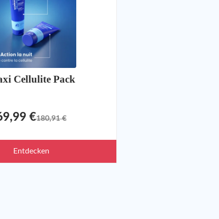
xi Cellulite Pack
69,99 €
180,91 €
Entdecken