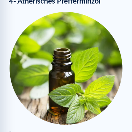
4- Ätherisches Pfefferminzöl