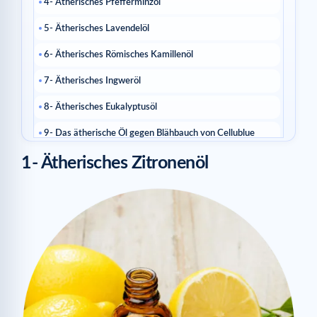
4- Ätherisches Pfefferminzöl
5- Ätherisches Lavendelöl
6- Ätherisches Römisches Kamillenöl
7- Ätherisches Ingweröl
8- Ätherisches Eukalyptusöl
9- Das ätherische Öl gegen Blähbauch von Cellublue
Ähnliche Artikel
1- Ätherisches Zitronenöl