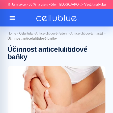
🌼 Jarní akce: -30 % na vše s kódem BLOGCJARO 👉
Využít nabídku
Home
-
Celulitida
-
Anticelulitidové řešení
-
Anticelulitidová masáž
-
Účinnost anticelulitidové baňky
Účinnost anticelulitidové
baňky