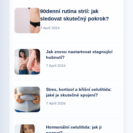
90denní rutina strií: jak
sledovat skutečný pokrok?
7 April 2026
Jak znovu nastartovat stagnující
hubnutí?
7 April 2026
Stres, kortizol a břišní celulitida:
jaké je skutečné spojení?
7 April 2026
Hormonální celulitida: jak ji
poznat?