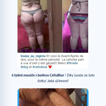
6 týdnů masáže s baňkou CelluBlue
! Díky Louise za tuto
fotku! Jaká účinnost!