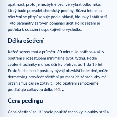
opatrnost, proto je nezbytné pečlivě vybrat odborníka,
který bude provádět
chemický peeling
. Různá intenzita
ošetření se přizpůsobuje podle oblasti, hloubky i stáří strií.
Tyto parametry zároveň pomáhají určit, kolik sezení je
potřeba k dosažení uspokojivého výsledku.
Délka ošetření
Každé sezení trvá v průměru 30 minut. Je potřeba 4 až 6
ošetření s rozestupem minimálně dvou týdnů. Podle
zvolené techniky mohou účinky přetrvat od 1 do 15 let.
Protože chemické postupy bývají obzvlášť bolestivé, může
dermatolog provádět ošetření po menších zónách, aby měl
organismus čas se zotavit. Toto opatření samozřejmě
prodlužuje celkovou délku léčby.
Cena peelingu
Cena ošetření se liší podle použité techniky, hloubky strií a