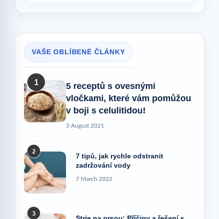
VAŠE OBLÍBENÉ ČLÁNKY
1
5 receptů s ovesnými
vločkami, které vám pomůžou
v boji s celulitidou!
3 August 2021
2
7 tipů, jak rychle odstranit
zadržování vody
7 March 2022
3
Strie na prsou: Příčiny a řešení s