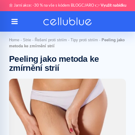
🌼 Jarní akce: -30 % na vše s kódem BLOGCJARO 👉
Využít nabídku
Home
-
Strie
-
Řešení proti striím
-
Tipy proti striím
-
Peeling jako
metoda ke zmírnění strií
Peeling jako metoda ke
zmírnění strií