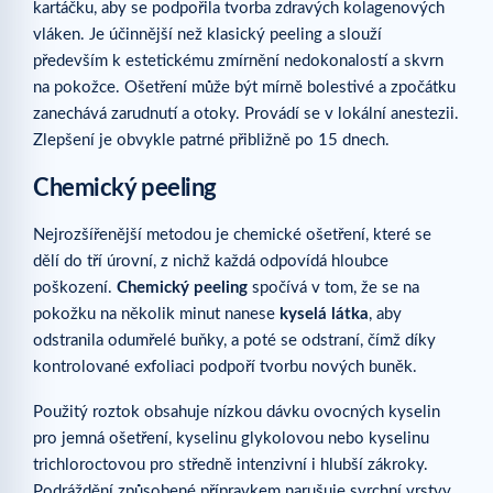
kartáčku, aby se podpořila tvorba zdravých kolagenových
vláken. Je účinnější než klasický peeling a slouží
především k estetickému zmírnění nedokonalostí a skvrn
na pokožce. Ošetření může být mírně bolestivé a zpočátku
zanechává zarudnutí a otoky. Provádí se v lokální anestezii.
Zlepšení je obvykle patrné přibližně po 15 dnech.
Chemický peeling
Nejrozšířenější metodou je chemické ošetření, které se
dělí do tří úrovní, z nichž každá odpovídá hloubce
poškození.
Chemický peeling
spočívá v tom, že se na
pokožku na několik minut nanese
kyselá látka
, aby
odstranila odumřelé buňky, a poté se odstraní, čímž díky
kontrolované exfoliaci podpoří tvorbu nových buněk.
Použitý roztok obsahuje nízkou dávku ovocných kyselin
pro jemná ošetření, kyselinu glykolovou nebo kyselinu
trichloroctovou pro středně intenzivní i hlubší zákroky.
Podráždění způsobené přípravkem narušuje svrchní vrstvy