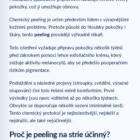
pokožky, což jí umožňuje obnovu.
Chemický peeling je určen především lidem s výraznějšími
kožními problémy. Protože působí do hloubky pokožky i
škáry, tento
peeling
provádějí výhradně lékaři.
Toto ošetření vyžaduje přípravu pokožky několik týdnů
před zákrokem pomocí lehce exfoliačního krému, který
snižuje aktivitu melanocytů, aby se předešlo pooperačním
rizikům pigmentace.
Podráždění a následné projevy (stroupky, svědění, výrazné
olupování) činí toto řešení méně komfortním. První
výsledky jsou navíc viditelné až po několika týdnech.
Obvykle se doporučuje několik sezení (minimálně šest).
Tento chemický protokol je nejbolestivější, nejdelší a
nejdražší, ale také nejúčinnější.
Proč je peeling na strie účinný?