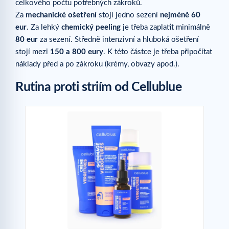
celkového počtu potřebných zákroků.
Za
mechanické ošetření
stojí jedno sezení
nejméně 60
eur
. Za lehký
chemický peeling
je třeba zaplatit minimálně
80 eur
za sezení. Středně intenzivní a hluboká ošetření
stojí mezi
150 a 800 eury
. K této částce je třeba připočítat
náklady před a po zákroku (krémy, obvazy apod.).
Rutina proti striím od Cellublue