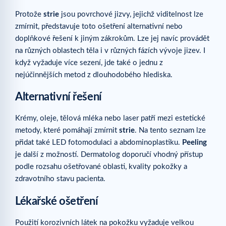
Protože
strie
jsou povrchové jizvy, jejichž viditelnost lze
zmírnit, představuje toto ošetření alternativní nebo
doplňkové řešení k jiným zákrokům. Lze jej navíc provádět
na různých oblastech těla i v různých fázích vývoje jizev. I
když vyžaduje více sezení, jde také o jednu z
nejúčinnějších metod z dlouhodobého hlediska.
Alternativní řešení
Krémy, oleje, tělová mléka nebo laser patří mezi estetické
metody, které pomáhají zmírnit
strie
. Na tento seznam lze
přidat také LED fotomodulaci a abdominoplastiku.
Peeling
je další z možností. Dermatolog doporučí vhodný přístup
podle rozsahu ošetřované oblasti, kvality pokožky a
zdravotního stavu pacienta.
Lékařské ošetření
Použití korozivních látek na pokožku vyžaduje velkou