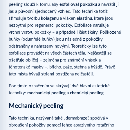
peeling slouží k tomu, aby
exfolioval pokožku
a navrátil jí
jas a původní sjednocený vzhled. Tato technika totiž
stimuluje tvorbu
kolagenu
a vláken
elastinu
, které jsou
nezbytné pro regeneraci pokožky. Exfoliace narušuje
vrchní vrstvu pokožky – a případně i část škáry. Poškozené
buňky (odumřelé buňky) jsou následně z pokožky
odstraněny a nahrazeny novými. Teoreticky lze tyto
exfoliace provádět na všech částech těla. Nejčastěji se
ošetřuje obličej – zejména pro zmírnění vrásek a
těhotenské masky –, břicho, paže, stehna a hýždě. Právě
tato místa bývají striemi postižena nejčastěji.
Pod tímto označením se skrývají dvě hlavní estetické
techniky:
mechanický peeling
a
chemický peeling
.
Mechanický peeling
Tato technika, nazývaná také „dermabraze“, spočívá v
obroušení pokožky pomocí lehce abrazivního rotačního