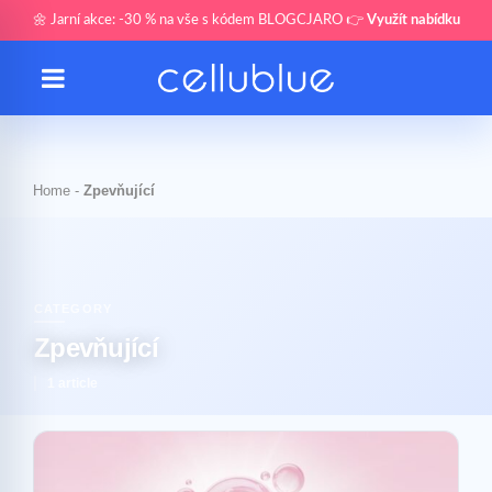
🌼 Jarní akce: -30 % na vše s kódem BLOGCJARO 👉
Využít nabídku
Home
-
Zpevňující
CATEGORY
Zpevňující
1 article