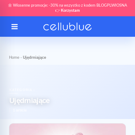
🌼 Wiosenne promocje: -30% na wszystko z kodem BLOGPLWIOSNA
👉
Korzystam
Home
-
Ujędrniające
KATEGORIA :
Ujędrniające
1 article