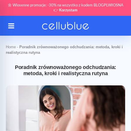
🌼 Wiosenne promocje: -30% na wszystko z kodem BLOGPLWIOSNA
👉
Korzystam
Home
-
Poradnik zrównoważonego odchudzania: metoda, kroki i
realistyczna rutyna
Poradnik zrównoważonego odchudzania:
metoda, kroki i realistyczna rutyna