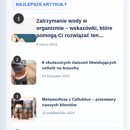
NAJLEPSZE ARTYKUŁY
1
Zatrzymanie wody w
organizmie – wskazówki, które
pomogą Ci rozwiązać ten
problem
4 marca 2022
2
6 skutecznych ćwiczeń likwidujących
cellulit na brzuchu
24 listopada 2021
3
Metamorfoza z Cellublue – przemiany
naszych klientów
22 października 2021