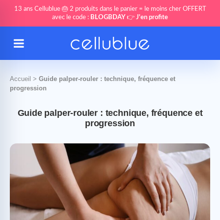
13 ans Cellublue 🎂 2 produits dans le panier = le moins cher OFFERT
avec le code :
BLOGBDAY
👉
J'en profite
Accueil
>
Guide palper-rouler : technique, fréquence et
progression
Guide palper-rouler : technique, fréquence et
progression