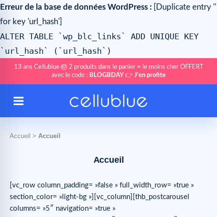
Erreur de la base de données WordPress :
[Duplicate entry ''
for key 'url_hash']
ALTER TABLE `wp_blc_links` ADD UNIQUE KEY
`url_hash` (`url_hash`)
13 ans Cellublue 🎂 2 produits dans le panier = le moins cher OFFERT
avec le code :
BLOGBDAY
👉
J'en profite
Accueil
>
Accueil
Accueil
[vc_row column_padding= »false » full_width_row= »true »
section_color= »light-bg »][vc_column][thb_postcarousel
columns= »5″ navigation= »true »