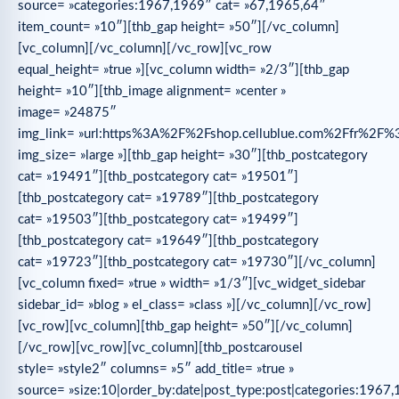
source= »categories:1967,1969″ cat= »67,1965,64″
item_count= »10″][thb_gap height= »50″][/vc_column]
[vc_column][/vc_column][/vc_row][vc_row
equal_height= »true »][vc_column width= »2/3″][thb_gap
height= »10″][thb_image alignment= »center »
image= »24875″
img_link= »url:https%3A%2F%2Fshop.cellublue.com%2Ffr%
img_size= »large »][thb_gap height= »30″][thb_postcategory
cat= »19491″][thb_postcategory cat= »19501″]
[thb_postcategory cat= »19789″][thb_postcategory
cat= »19503″][thb_postcategory cat= »19499″]
[thb_postcategory cat= »19649″][thb_postcategory
cat= »19723″][thb_postcategory cat= »19730″][/vc_column]
[vc_column fixed= »true » width= »1/3″][vc_widget_sidebar
sidebar_id= »blog » el_class= »class »][/vc_column][/vc_row]
[vc_row][vc_column][thb_gap height= »50″][/vc_column]
[/vc_row][vc_row][vc_column][thb_postcarousel
style= »style2″ columns= »5″ add_title= »true »
source= »size:10|order_by:date|post_type:post|categories:1967