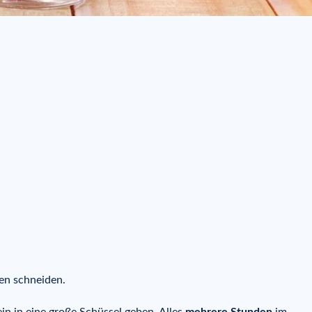
en schneiden.
in in eine große Schüssel geben. Alles
mehrere Stunden
im