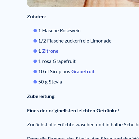
Zutaten:
1 Flasche Roséwein
1/2 Flasche zuckerfreie Limonade
1
Zitrone
1 rosa Grapefruit
10 cl Sirup aus
Grapefruit
50 g Stevia
Zubereitung:
Eines der originellsten leichten Getränke!
Zunächst alle Früchte waschen und in halbe Scheib
Dann die Früchte, das Stevia, den Sirup und den We