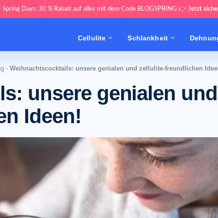
 Spring Days: 30 % Rabatt auf alles mit dem Code BLOGSPRING 👉
Jetzt siche
Cellulite
Schlankheit
Dehnung
ng
-
Weihnachtscocktails: unsere genialen und zellulite-freundlichen Idee
ls: unsere genialen und
hen Ideen!