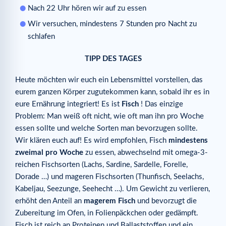
Nach 22 Uhr hören wir auf zu essen
Wir versuchen, mindestens 7 Stunden pro Nacht zu
schlafen
TIPP DES TAGES
Heute möchten wir euch ein Lebensmittel vorstellen, das
eurem ganzen Körper zugutekommen kann, sobald ihr es in
eure Ernährung integriert! Es ist
Fisch
! Das einzige
Problem: Man weiß oft nicht, wie oft man ihn pro Woche
essen sollte und welche Sorten man bevorzugen sollte.
Wir klären euch auf! Es wird empfohlen, Fisch
mindestens
zweimal pro Woche
zu essen, abwechselnd mit omega-3-
reichen Fischsorten (Lachs, Sardine, Sardelle, Forelle,
Dorade …) und mageren Fischsorten (Thunfisch, Seelachs,
Kabeljau, Seezunge, Seehecht …). Um Gewicht zu verlieren,
erhöht den Anteil an
magerem Fisch
und bevorzugt die
Zubereitung im Ofen, in Folienpäckchen oder gedämpft.
Fisch ist reich an Proteinen und Ballaststoffen und ein