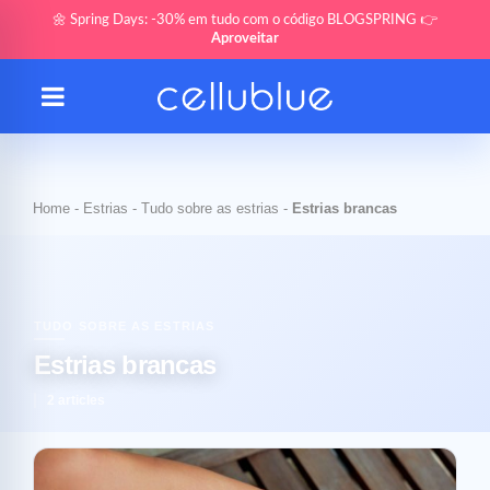
🌼 Spring Days: -30% em tudo com o código BLOGSPRING 👉
Aproveitar
Home
-
Estrias
-
Tudo sobre as estrias
-
Estrias brancas
TUDO SOBRE AS ESTRIAS
Estrias brancas
2 articles