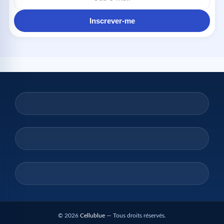
e-
mail
Inscrever-me
© 2026
Cellublue
— Tous droits réservés.