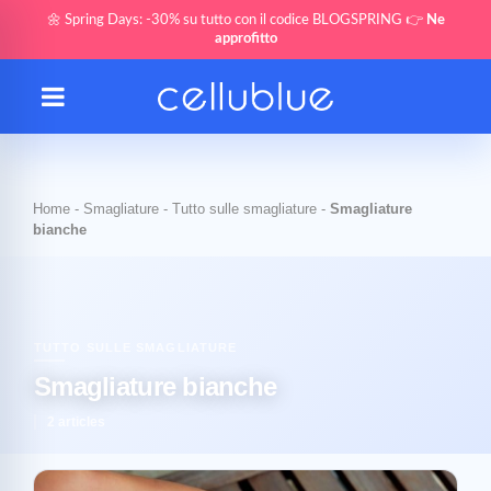
🌼 Spring Days: -30% su tutto con il codice BLOGSPRING 👉
Ne
approfitto
Home
-
Smagliature
-
Tutto sulle smagliature
-
Smagliature
bianche
TUTTO SULLE SMAGLIATURE
Smagliature bianche
2 articles