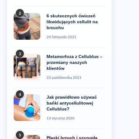
ten problem
2
6 skutecznych ćwiczeń
likwidujących cellulit na
brzuchu
24 listopada 2021
3
Metamorfoza z Cellublue –
przemiany naszych
klientów
22 października 2021
4
Jak prawidłowo używać
bańki antycellulitowej
Cellublue?
13 stycznia 2020
5
Płaski brzuch i szczupła