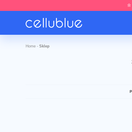
🌼
Home
-
Sklep
P