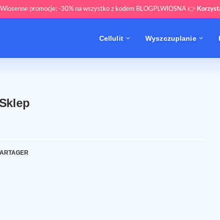
 Wiosenne promocje: -30% na wszystko z kodem BLOGPLWIOSNA 👉
Korzys
Cellulit
Wyszczuplanie
Sklep
ARTAGER