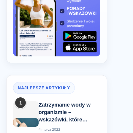
NAJLEPSZE ARTYKUŁY
1
Zatrzymanie wody w
organizmie –
wskazówki, które
pomogą Ci rozwiązać
4 marca 2022