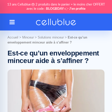
13 ans Cellublue 🎂 2 produits dans le panier = le moins cher OFFERT
avec le code :
BLOGBDAY
👉
J'en profite
Accueil
>
Minceur
>
Solutions minceur
>
Est-ce qu’un
enveloppement minceur aide à s’affiner ?
Est-ce qu’un enveloppement
minceur aide à s’affiner ?