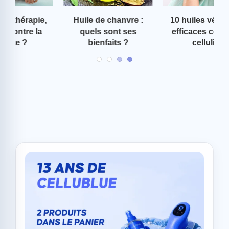
:
10 huiles végétales
Le gant de crin
efficaces contre la
fonctionne-t-il contre
bi
cellulite
la cellulite ?
d