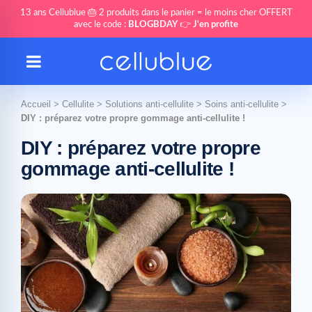
13 ans Cellublue 🎂 2 produits dans le panier = le moins cher OFFERT
avec le code :
BLOGBDAY
👉
J'en profite
Accueil
>
Cellulite
>
Solutions anti-cellulite
>
Soins anti-cellulite
>
DIY : préparez votre propre gommage anti-cellulite !
DIY : préparez votre propre
gommage anti-cellulite !