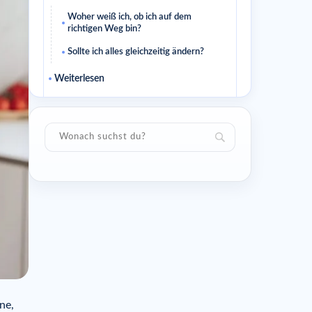
Woher weiß ich, ob ich auf dem
richtigen Weg bin?
Sollte ich alles gleichzeitig ändern?
Weiterlesen
Wie sich dieser Beitrag sinnvoll
verstärken lässt
Kurzer Aktionsplan
Sinnvolle Fragen
Woran merke ich, dass dieser Rat zu
mir passt?
Sollte ich einen schnellen Effekt
erwarten?
Weiterlesen
Ähnliche Artikel
ne,