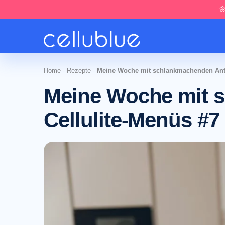

Home
-
Rezepte
-
Meine Woche mit schlankmachenden Anti
Meine Woche mit 
Cellulite-Menüs #7