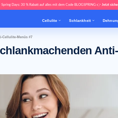
 Spring Days: 30 % Rabatt auf alles mit dem Code BLOGSPRING 👉
Jetzt siche
Cellulite
Schlankheit
Dehnung
-Cellulite-Menüs #7
schlankmachenden Anti