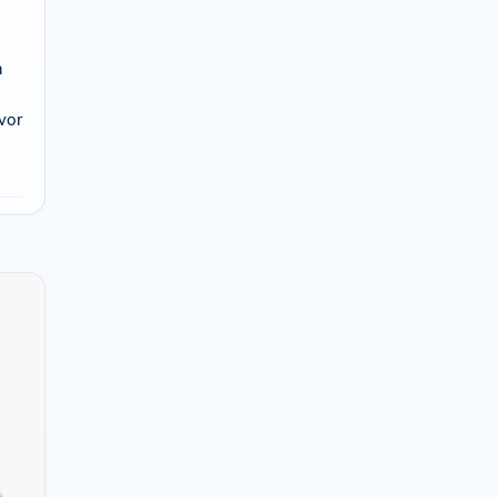
n
vor