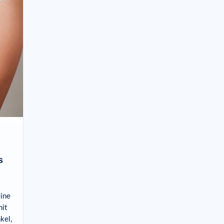
s
eine
it
kel,