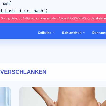
l_hash']
rl_hash` (`url_hash`)
 Spring Days: 30 % Rabatt auf alles mit dem Code BLOGSPRING 👉
Jetzt siche
Cellulite
Schlankheit
Dehnung
:
VERSCHLANKEN