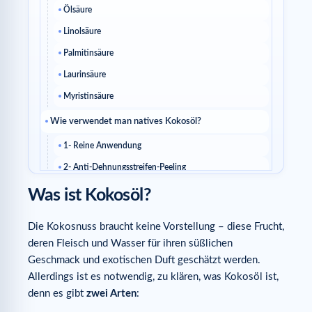
Ölsäure
Linolsäure
Palmitinsäure
Laurinsäure
Myristinsäure
Wie verwendet man natives Kokosöl?
1- Reine Anwendung
2- Anti-Dehnungsstreifen-Peeling
3- Anti-Dehnungsstreifen-Öl
Was ist Kokosöl?
4- Anti-Dehnungsstreifen-Gel
Die Kokosnuss braucht keine Vorstellung – diese Frucht,
Welche ergänzenden Lösungen gibt es zu Kokosöl bei
deren Fleisch und Wasser für ihren süßlichen
der Behandlung von Dehnungsstreifen?
Geschmack und exotischen Duft geschätzt werden.
Allerdings ist es notwendig, zu klären, was Kokosöl ist,
denn es gibt
zwei Arten
: