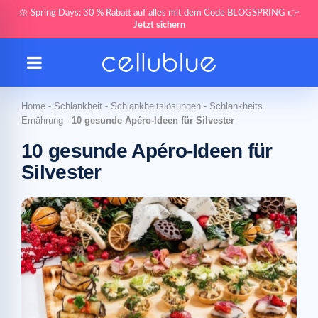
🌼 Spring Days: 30 % Rabatt auf alles mit dem Code BLOGSPRING 👉
Jetzt sichern
Home
-
Schlankheit
-
Schlankheitslösungen
-
Schlankheits
Ernährung
-
10 gesunde Apéro-Ideen für Silvester
10 gesunde Apéro-Ideen für
Silvester