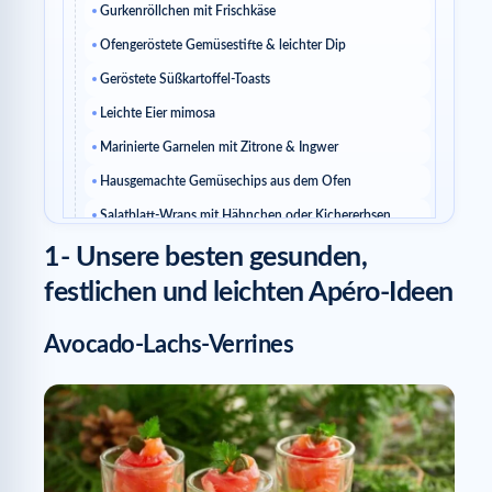
Gurkenröllchen mit Frischkäse
Ofengeröstete Gemüsestifte & leichter Dip
Geröstete Süßkartoffel-Toasts
Leichte Eier mimosa
Marinierte Garnelen mit Zitrone & Ingwer
Hausgemachte Gemüsechips aus dem Ofen
Salatblatt-Wraps mit Hähnchen oder Kichererbsen
Leichte Thunfisch-Rillettes mit Zitrone & Frischkäse
1- Unsere besten gesunden,
festlichen und leichten Apéro-Ideen
Warum einen gesunden Apéro für Silvester wählen?
Die Grundregeln für einen gelungenen gesunden
Avocado-Lachs-Verrines
Festapéro
Auf natürliche, nährstoffreiche Lebensmittel setzen
Stark verarbeitete Produkte reduzieren
Die Balance zwischen Genuss und Leichtigkeit finden