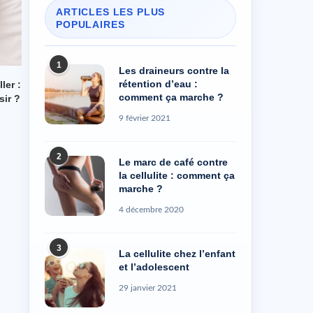
ARTICLES LES PLUS
POPULAIRES
1
Les draineurs contre la
rétention d’eau :
e
Drainage lymphatique vs
Les massages pe
comment ça marche ?
pressothérapie : quelle méthode
les jamb
choisir ?
9 février 2021
2
Le marc de café contre
la cellulite : comment ça
marche ?
4 décembre 2020
3
La cellulite chez l’enfant
et l’adolescent
29 janvier 2021