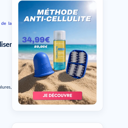
e
de la
liser
ûlures,