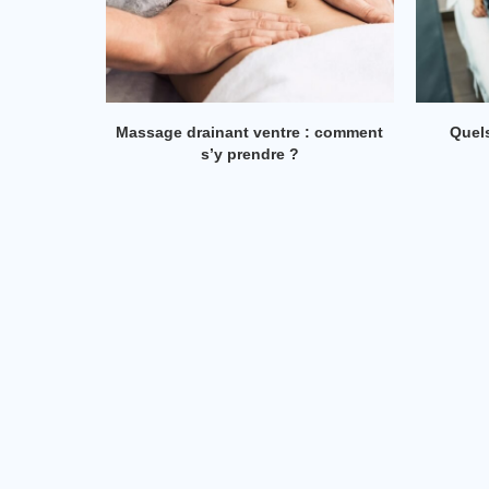
 comment
Quels sont les bienfaits de la
Gua Sha vs
pressothérapie ?
quelle méth