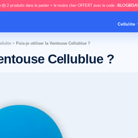
 🎂 2 produits dans le panier = le moins cher OFFERT avec le code :
BLOGBDA
Cellulite
llulite
>
Puis-je utiliser la Ventouse Cellublue ?
 Ventouse Cellublue ?