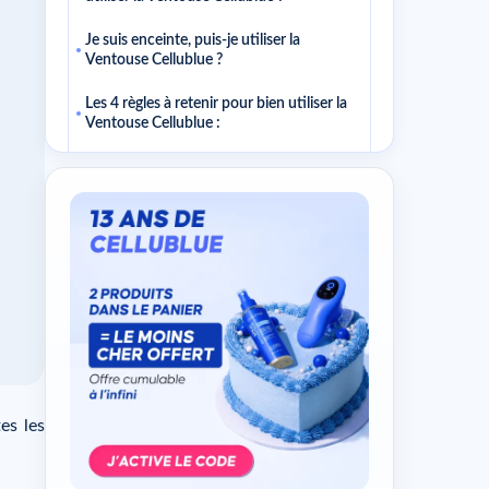
Je suis enceinte, puis-je utiliser la
Ventouse Cellublue ?
Les 4 règles à retenir pour bien utiliser la
Ventouse Cellublue :
Comment rendre ce sujet utile au
quotidien
Plan d'action simple
Dans le même thème
es les