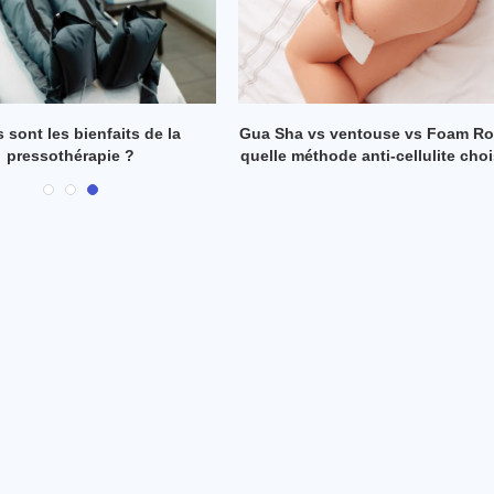
 ventouse vs Foam Roller :
Ventouse vs palper-rouler : quell
ode anti-cellulite choisir ?
méthode choisir ?