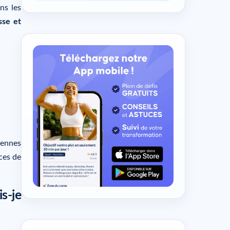
ns les
sse et
iennes
ces de
is-je